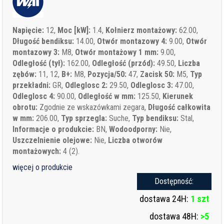
Napięcie:
12,
Moc [kW]:
1.4,
Kołnierz montażowy:
62.00,
Długość bendiksu:
14.00,
Otwór montazowy 4:
9.00,
Otwór
montazowy 3:
M8,
Otwór montażowy 1 mm:
9.00,
Odległość (tył):
162.00,
Odległość (przód):
49.50,
Liczba
zębów:
11, 12,
B+:
M8,
Pozycja/50:
47,
Zacisk 50:
M5,
Typ
przekładni:
GR,
Odleglosc 2:
29.50,
Odleglosc 3:
47.00,
Odleglosc 4:
90.00,
Odległość w mm:
125.50,
Kierunek
obrotu:
Zgodnie ze wskazówkami zegara,
Długość całkowita
w mm:
206.00,
Typ sprzegla:
Suche,
Typ bendiksu:
Stal,
Informacje o produkcie:
BN,
Wodoodporny:
Nie,
Uszczelnienie olejowe:
Nie,
Liczba otworów
montażowych:
4 (2).
więcej o produkcie
Dostępność:
dostawa 24H:
1 szt
dostawa 48H:
>5