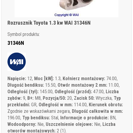
Rozrusznik Toyota 1.3 kw WAI 31346N
Symbol produktu:
31346N
Napięcie:
12,
Moc [kW]:
1.3,
Kołnierz montażowy:
74.00,
Długość bendiksu:
15.50,
Otwór montażowy 2 mm:
11.00,
Odległość (tył):
145.00,
Odległość (przód):
47.00,
Liczba
zębów:
9,
B+:
M8,
Pozycja/50:
20,
Zacisk 50:
Wtyczka,
Typ
przekładni:
GR,
Odległość w mm:
114.00,
Kierunek obrotu:
Zgodnie ze wskazówkami zegara,
Długość całkowita w mm:
196.00,
Typ bendiksu:
Stal,
Informacje o produkcie:
BN,
Wodoodporny:
Nie,
Uszczelnienie olejowe:
Nie,
Liczba
otworów montażowych:
2 (1).