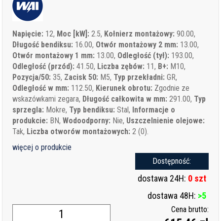
Napięcie:
12,
Moc [kW]:
2.5,
Kołnierz montażowy:
90.00,
Długość bendiksu:
16.00,
Otwór montażowy 2 mm:
13.00,
Otwór montażowy 1 mm:
13.00,
Odległość (tył):
193.00,
Odległość (przód):
41.50,
Liczba zębów:
11,
B+:
M10,
Pozycja/50:
35,
Zacisk 50:
M5,
Typ przekładni:
GR,
Odległość w mm:
112.50,
Kierunek obrotu:
Zgodnie ze
wskazówkami zegara,
Długość całkowita w mm:
291.00,
Typ
sprzegla:
Mokre,
Typ bendiksu:
Stal,
Informacje o
produkcie:
BN,
Wodoodporny:
Nie,
Uszczelnienie olejowe:
Tak,
Liczba otworów montażowych:
2 (0).
więcej o produkcie
Dostępność:
dostawa 24H:
0 szt
dostawa 48H:
>5
Cena brutto: