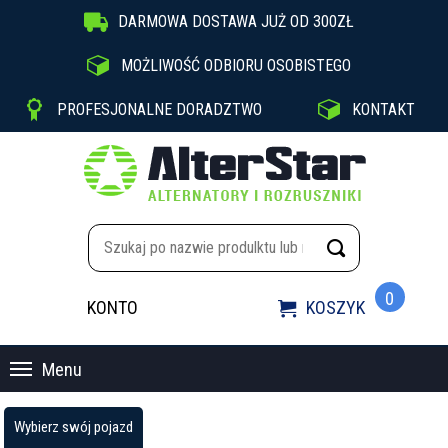

DARMOWA DOSTAWA JUŻ OD 300ZŁ

MOŻLIWOŚĆ ODBIORU OSOBISTEGO


PROFESJONALNE DORADZTWO
KONTAKT
0
KONTO
KOSZYK

Menu
Wybierz swój pojazd