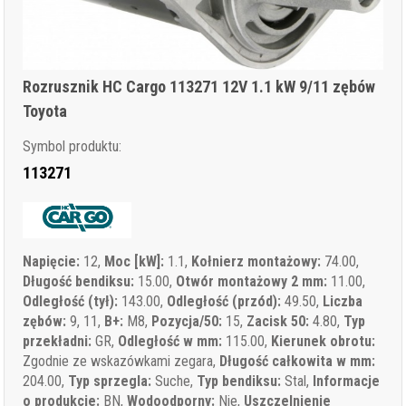
Rozrusznik HC Cargo 113271 12V 1.1 kW 9/11 zębów
Toyota
Symbol produktu:
113271
Napięcie:
12,
Moc [kW]:
1.1,
Kołnierz montażowy:
74.00,
Długość bendiksu:
15.00,
Otwór montażowy 2 mm:
11.00,
Odległość (tył):
143.00,
Odległość (przód):
49.50,
Liczba
zębów:
9, 11,
B+:
M8,
Pozycja/50:
15,
Zacisk 50:
4.80,
Typ
przekładni:
GR,
Odległość w mm:
115.00,
Kierunek obrotu:
Zgodnie ze wskazówkami zegara,
Długość całkowita w mm:
204.00,
Typ sprzegla:
Suche,
Typ bendiksu:
Stal,
Informacje
o produkcie:
BN,
Wodoodporny:
Nie,
Uszczelnienie