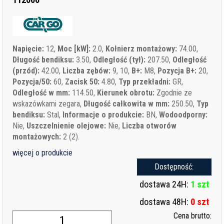
Napięcie:
12,
Moc [kW]:
2.0,
Kołnierz montażowy:
74.00,
Długość bendiksu:
3.50,
Odległość (tył):
207.50,
Odległość
(przód):
42.00,
Liczba zębów:
9, 10,
B+:
M8,
Pozycja B+:
20,
Pozycja/50:
60,
Zacisk 50:
4.80,
Typ przekładni:
GR,
Odległość w mm:
114.50,
Kierunek obrotu:
Zgodnie ze
wskazówkami zegara,
Długość całkowita w mm:
250.50,
Typ
bendiksu:
Stal,
Informacje o produkcie:
BN,
Wodoodporny:
Nie,
Uszczelnienie olejowe:
Nie,
Liczba otworów
montażowych:
2 (2).
więcej o produkcie
Dostępność:
dostawa 24H:
1 szt
dostawa 48H:
0 szt
Cena brutto: