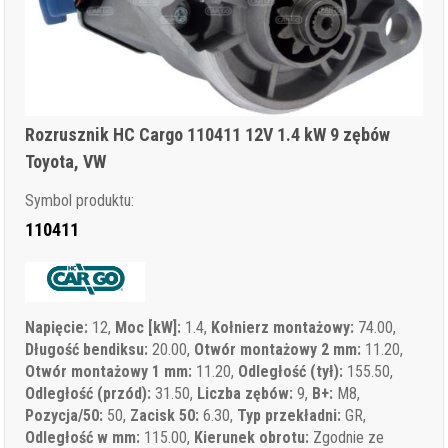
Rozrusznik HC Cargo 110411 12V 1.4 kW 9 zębów
Toyota, VW
Symbol produktu:
110411
Napięcie:
12,
Moc [kW]:
1.4,
Kołnierz montażowy:
74.00,
Długość bendiksu:
20.00,
Otwór montażowy 2 mm:
11.20,
Otwór montażowy 1 mm:
11.20,
Odległość (tył):
155.50,
Odległość (przód):
31.50,
Liczba zębów:
9,
B+:
M8,
Pozycja/50:
50,
Zacisk 50:
6.30,
Typ przekładni:
GR,
Odległość w mm:
115.00,
Kierunek obrotu:
Zgodnie ze