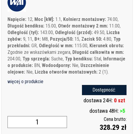
Napięcie:
12,
Moc [kW]:
1.1,
Kołnierz montażowy:
74.00,
Długość bendiksu:
15.00,
Otwór montażowy 2 mm:
11.00,
Odległość (tył):
143.00,
Odległość (przód):
49.50,
Liczba
zębów:
9, 11,
B+:
M8,
Pozycja/50:
15,
Zacisk 50:
4.80,
Typ
przekładni:
GR,
Odległość w mm:
115.00,
Kierunek obrotu:
Zgodnie ze wskazówkami zegara,
Długość całkowita w mm:
204.00,
Typ sprzegla:
Suche,
Typ bendiksu:
Stal,
Informacje
o produkcie:
BN,
Wodoodporny:
Nie,
Uszczelnienie
olejowe:
Nie,
Liczba otworów montażowych:
2 (1).
więcej o produkcie
Dostępność:
dostawa 24H:
0 szt
dostawa 48H:
>5
Cena brutto:
328.29 zł