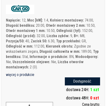
Napięcie:
12,
Moc [kW]:
1.4,
Kołnierz montażowy:
74.00,
Długość bendiksu:
20.00,
Otwór montażowy 2 mm:
10.50,
Otwór montażowy 1 mm:
10.50,
Odległość (tył):
152.00,
Odległość (przód):
32.00,
Liczba zębów:
9,
B+:
M8,
Pozycja/50:
40,
Zacisk 50:
6.30,
Typ przekładni:
GR,
Odległość w mm:
112.00,
Kierunek obrotu:
Zgodnie ze
wskazówkami zegara,
Długość całkowita w mm:
189.00,
Typ
bendiksu:
Stal,
Informacje o produkcie:
BN,
Wodoodporny:
Nie,
Uszczelnienie olejowe:
Nie,
Liczba otworów
montażowych:
2 (0).
więcej o produkcie
Dostępność:
dostawa 24H:
1 szt
dostawa 48H:
0 szt
Cena brutto: