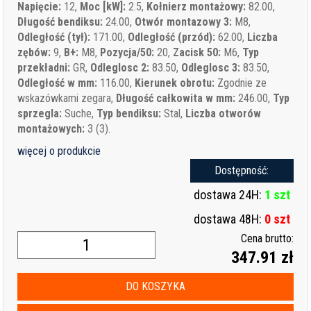
Napięcie:
12,
Moc [kW]:
2.5,
Kołnierz montażowy:
82.00,
Długość bendiksu:
24.00,
Otwór montazowy 3:
M8,
Odległość (tył):
171.00,
Odległość (przód):
62.00,
Liczba
zębów:
9,
B+:
M8,
Pozycja/50:
20,
Zacisk 50:
M6,
Typ
przekładni:
GR,
Odleglosc 2:
83.50,
Odleglosc 3:
83.50,
Odległość w mm:
116.00,
Kierunek obrotu:
Zgodnie ze
wskazówkami zegara,
Długość całkowita w mm:
246.00,
Typ
sprzegla:
Suche,
Typ bendiksu:
Stal,
Liczba otworów
montażowych:
3 (3).
więcej o produkcie
Dostępność:
dostawa 24H:
1 szt
dostawa 48H:
0 szt
Cena brutto:
347.91 zł
DO KOSZYKA