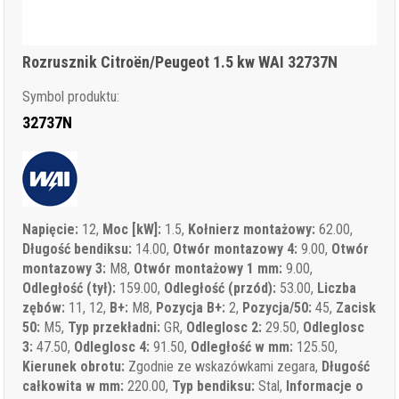
Rozrusznik Citroën/Peugeot 1.5 kw WAI 32737N
Symbol produktu:
32737N
Napięcie:
12,
Moc [kW]:
1.5,
Kołnierz montażowy:
62.00,
Długość bendiksu:
14.00,
Otwór montazowy 4:
9.00,
Otwór
montazowy 3:
M8,
Otwór montażowy 1 mm:
9.00,
Odległość (tył):
159.00,
Odległość (przód):
53.00,
Liczba
zębów:
11, 12,
B+:
M8,
Pozycja B+:
2,
Pozycja/50:
45,
Zacisk
50:
M5,
Typ przekładni:
GR,
Odleglosc 2:
29.50,
Odleglosc
3:
47.50,
Odleglosc 4:
91.50,
Odległość w mm:
125.50,
Kierunek obrotu:
Zgodnie ze wskazówkami zegara,
Długość
całkowita w mm:
220.00,
Typ bendiksu:
Stal,
Informacje o