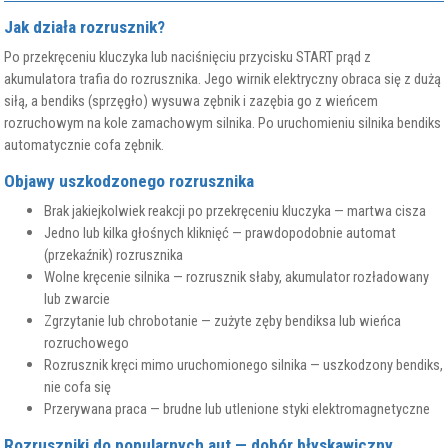
Jak działa rozrusznik?
Po przekręceniu kluczyka lub naciśnięciu przycisku START prąd z
akumulatora trafia do rozrusznika. Jego wirnik elektryczny obraca się z dużą
siłą, a bendiks (sprzęgło) wysuwa zębnik i zazębia go z wieńcem
rozruchowym na kole zamachowym silnika. Po uruchomieniu silnika bendiks
automatycznie cofa zębnik.
Objawy uszkodzonego rozrusznika
Brak jakiejkolwiek reakcji po przekręceniu kluczyka — martwa cisza
Jedno lub kilka głośnych kliknięć — prawdopodobnie automat
(przekaźnik) rozrusznika
Wolne kręcenie silnika — rozrusznik słaby, akumulator rozładowany
lub zwarcie
Zgrzytanie lub chrobotanie — zużyte zęby bendiksa lub wieńca
rozruchowego
Rozrusznik kręci mimo uruchomionego silnika — uszkodzony bendiks,
nie cofa się
Przerywana praca — brudne lub utlenione styki elektromagnetyczne
Rozruszniki do popularnych aut — dobór błyskawiczny