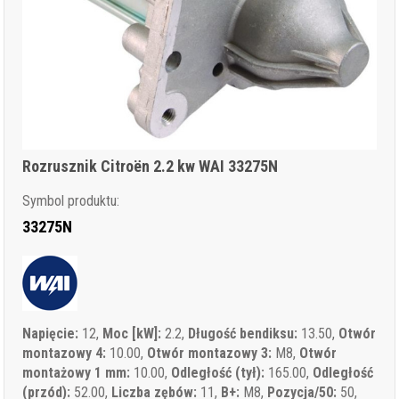
Rozrusznik Citroën 2.2 kw WAI 33275N
Symbol produktu:
33275N
Napięcie:
12,
Moc [kW]:
2.2,
Długość bendiksu:
13.50,
Otwór
montazowy 4:
10.00,
Otwór montazowy 3:
M8,
Otwór
montażowy 1 mm:
10.00,
Odległość (tył):
165.00,
Odległość
(przód):
52.00,
Liczba zębów:
11,
B+:
M8,
Pozycja/50:
50,