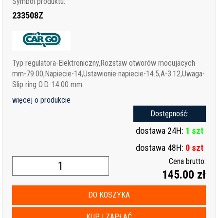
Symbol produktu:
233508Z
Typ regulatora-Elektroniczny,Rozstaw otworów mocujacych
mm-79.00,Napiecie-14,Ustawionie napiecie-14.5,A-3.12,Uwaga-
Slip ring O.D. 14.00 mm.
więcej o produkcie
Dostępność:
dostawa 24H:
1 szt
dostawa 48H:
0 szt
Cena brutto:
145.00 zł
DO KOSZYKA
KUP I ZAPŁAĆ