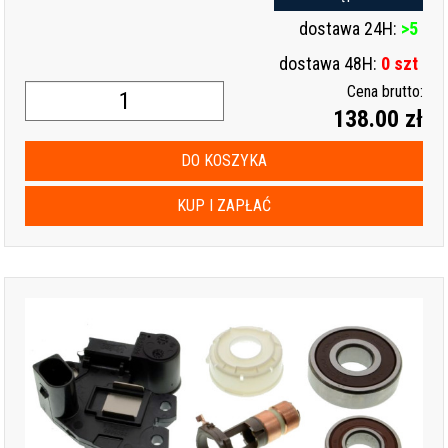
dostawa 24H:
>5
dostawa 48H:
0 szt
Cena brutto:
138.00 zł
DO KOSZYKA
KUP I ZAPŁAĆ