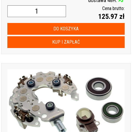
dostawa 48H:
>5
Cena brutto:
125.97 zł
DO KOSZYKA
KUP I ZAPŁAĆ