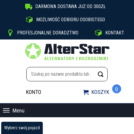

DARMOWA DOSTAWA JUŻ OD 300ZŁ

MOŻLIWOŚĆ ODBIORU OSOBISTEGO


PROFESJONALNE DORADZTWO
KONTAKT
0
KONTO
KOSZYK

Menu
Wybierz swój pojazd