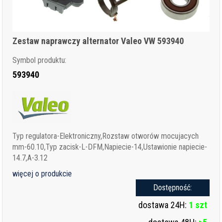
Zestaw naprawczy alternator Valeo VW 593940
Symbol produktu:
593940
Typ regulatora-Elektroniczny,Rozstaw otworów mocujacych
mm-60.10,Typ zacisk-L-DFM,Napiecie-14,Ustawionie napiecie-
14.7,A-3.12
więcej o produkcie
Dostępność:
dostawa 24H:
1 szt