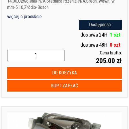
14.00,Uzwojenia-N/A,Srednica rdzenia-N/A,Sredn. wewn. w
mm-5.10,Zródlo-Bosch
więcej o produkcie
Dostępność:
dostawa 24H:
1 szt
dostawa 48H:
0 szt
Cena brutto:
205.00 zł
DO KOSZYKA
KUP I ZAPŁAĆ