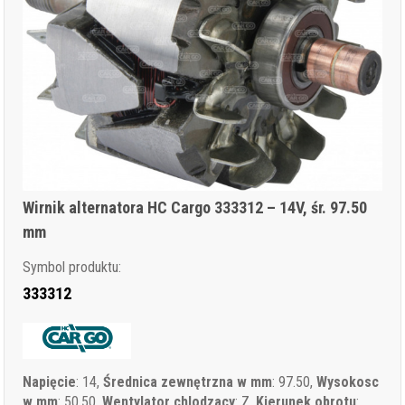
Wirnik alternatora HC Cargo 333312 – 14V, śr. 97.50
mm
Symbol produktu:
333312
Napięcie
: 14,
Średnica zewnętrzna w mm
: 97.50,
Wysokosc
w mm
: 50.50,
Wentylator chlodzacy
: Z,
Kierunek obrotu
: