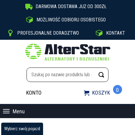

DARMOWA DOSTAWA JUŻ OD 300ZŁ

MOŻLIWOŚĆ ODBIORU OSOBISTEGO


PROFESJONALNE DORADZTWO
KONTAKT
0
KONTO
KOSZYK

Menu
Wybierz swój pojazd