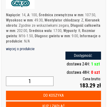
Napięcie
: 14,
A
: 100,
Średnica zewnętrzna w mm
: 107.50,
Wysokosc w mm
: 49.30,
Wentylator chlodzacy
: Z,
Kierunek
obrotu
: Zgodnie ze wskazówkami zegara,
Długość całkowita
w mm
: 202.00,
Srednica walu
: 17.00,
Wypusty
: 8,
Rozmiar
gwintu
: M16-1.50,
Dlugosc gwintu w mm
: 9.00,
Informacje o
produkcie
: N/A
więcej o produkcie
Dostępność:
dostawa 24H:
1 szt
dostawa 48H:
0 szt
Cena brutto:
183.29 zł
DO KOSZYKA
KUP I ZAPŁAĆ