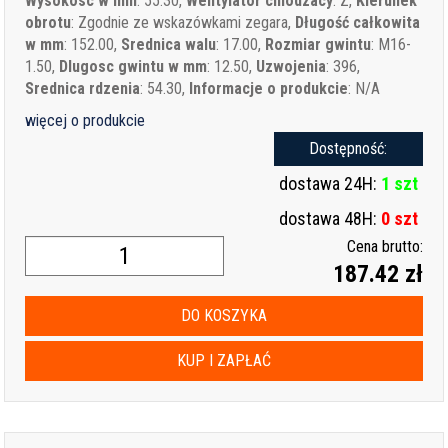
Wysokosc w mm
: 55.30,
Wentylator chlodzacy
: Z,
Kierunek
obrotu
: Zgodnie ze wskazówkami zegara,
Długość całkowita
w mm
: 152.00,
Srednica walu
: 17.00,
Rozmiar gwintu
: M16-
1.50,
Dlugosc gwintu w mm
: 12.50,
Uzwojenia
: 396,
Srednica rdzenia
: 54.30,
Informacje o produkcie
: N/A
więcej o produkcie
Dostępność:
dostawa 24H:
1 szt
dostawa 48H:
0 szt
Cena brutto:
187.42 zł
DO KOSZYKA
KUP I ZAPŁAĆ