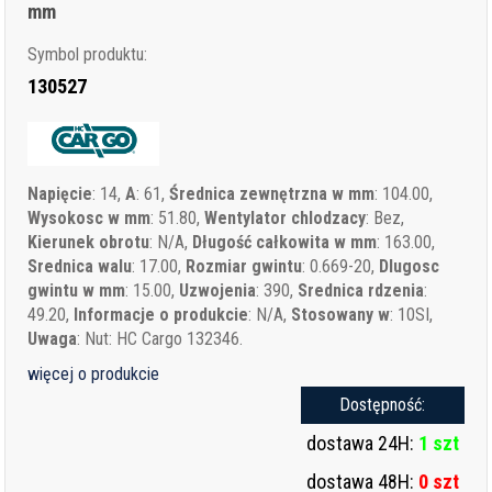
mm
Symbol produktu:
130527
Napięcie
: 14,
A
: 61,
Średnica zewnętrzna w mm
: 104.00,
Wysokosc w mm
: 51.80,
Wentylator chlodzacy
: Bez,
Kierunek obrotu
: N/A,
Długość całkowita w mm
: 163.00,
Srednica walu
: 17.00,
Rozmiar gwintu
: 0.669-20,
Dlugosc
gwintu w mm
: 15.00,
Uzwojenia
: 390,
Srednica rdzenia
:
49.20,
Informacje o produkcie
: N/A,
Stosowany w
: 10SI,
Uwaga
: Nut: HC Cargo 132346.
więcej o produkcie
Dostępność:
dostawa 24H:
1 szt
dostawa 48H:
0 szt