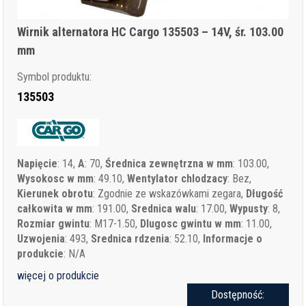
Wirnik alternatora HC Cargo 135503 – 14V, śr. 103.00
mm
Symbol produktu:
135503
Napięcie
: 14,
A
: 70,
Średnica zewnętrzna w mm
: 103.00,
Wysokosc w mm
: 49.10,
Wentylator chlodzacy
: Bez,
Kierunek obrotu
: Zgodnie ze wskazówkami zegara,
Długość
całkowita w mm
: 191.00,
Srednica walu
: 17.00,
Wypusty
: 8,
Rozmiar gwintu
: M17-1.50,
Dlugosc gwintu w mm
: 11.00,
Uzwojenia
: 493,
Srednica rdzenia
: 52.10,
Informacje o
produkcie
: N/A
więcej o produkcie
Dostępność: