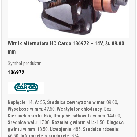
Wirnik alternatora HC Cargo 136972 – 14V, śr. 89.00
mm
Symbol produktu:
136972
Napięcie
: 14,
A
: 55,
Średnica zewnętrzna w mm
: 89.00,
Wysokosc w mm
: 47.60,
Wentylator chlodzacy
: Bez,
Kierunek obrotu
: N/A,
Długość całkowita w mm
: 144.00,
Srednica walu
: 17.00,
Rozmiar gwintu
: M14-1.50,
Dlugosc
gwintu w mm
: 13.50,
Uzwojenia
: 485,
Srednica rdzenia
:
46.50,
Informacje o produkcie
: N/A