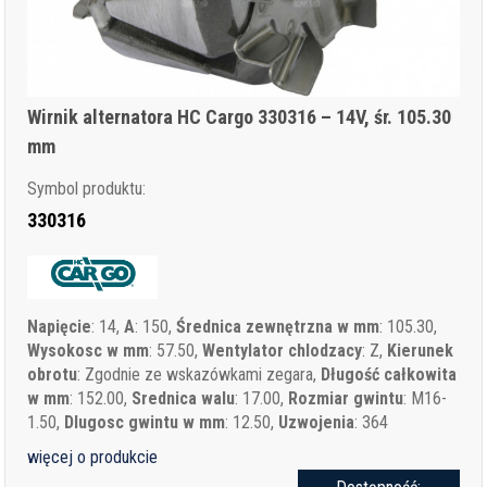
Wirnik alternatora HC Cargo 330316 – 14V, śr. 105.30
mm
Symbol produktu:
330316
Napięcie
: 14,
A
: 150,
Średnica zewnętrzna w mm
: 105.30,
Wysokosc w mm
: 57.50,
Wentylator chlodzacy
: Z,
Kierunek
obrotu
: Zgodnie ze wskazówkami zegara,
Długość całkowita
w mm
: 152.00,
Srednica walu
: 17.00,
Rozmiar gwintu
: M16-
1.50,
Dlugosc gwintu w mm
: 12.50,
Uzwojenia
: 364
więcej o produkcie