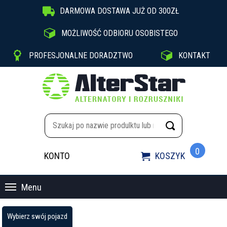

DARMOWA DOSTAWA JUŻ OD 300ZŁ

MOŻLIWOŚĆ ODBIORU OSOBISTEGO


PROFESJONALNE DORADZTWO
KONTAKT
0
KONTO
KOSZYK

Menu
Wybierz swój pojazd