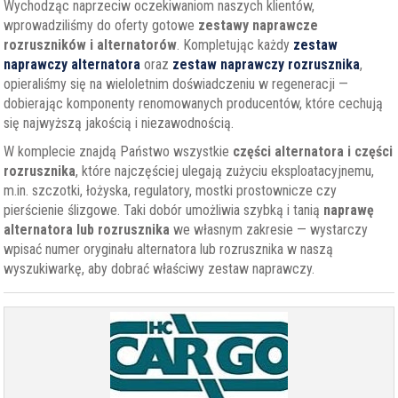
Wychodząc naprzeciw oczekiwaniom naszych klientów,
wprowadziliśmy do oferty gotowe
zestawy naprawcze
rozruszników i alternatorów
. Kompletując każdy
zestaw
naprawczy alternatora
oraz
zestaw naprawczy rozrusznika
,
opieraliśmy się na wieloletnim doświadczeniu w regeneracji —
dobierając komponenty renomowanych producentów, które cechują
się najwyższą jakością i niezawodnością.
W komplecie znajdą Państwo wszystkie
części alternatora i części
rozrusznika
, które najczęściej ulegają zużyciu eksploatacyjnemu,
m.in. szczotki, łożyska, regulatory, mostki prostownicze czy
pierścienie ślizgowe. Taki dobór umożliwia szybką i tanią
naprawę
alternatora lub rozrusznika
we własnym zakresie — wystarczy
wpisać numer oryginału alternatora lub rozrusznika w naszą
wyszukiwarkę, aby dobrać właściwy zestaw naprawczy.