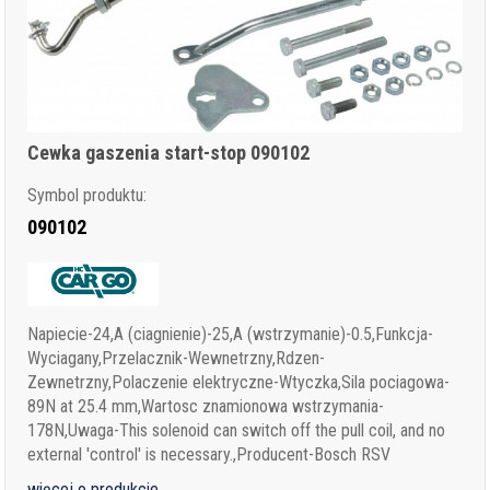
Cewka gaszenia start-stop 090102
Symbol produktu:
090102
Napiecie-24,A (ciagnienie)-25,A (wstrzymanie)-0.5,Funkcja-
Wyciagany,Przelacznik-Wewnetrzny,Rdzen-
Zewnetrzny,Polaczenie elektryczne-Wtyczka,Sila pociagowa-
89N at 25.4 mm,Wartosc znamionowa wstrzymania-
178N,Uwaga-This solenoid can switch off the pull coil, and no
external 'control' is necessary.,Producent-Bosch RSV
więcej o produkcie