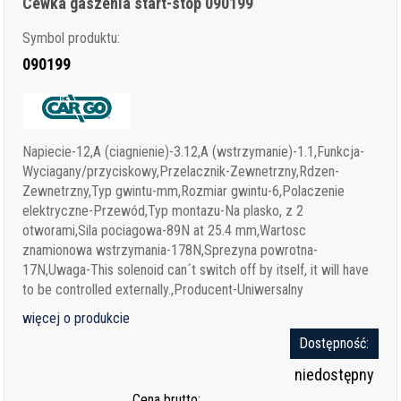
Cewka gaszenia start-stop 090199
Symbol produktu:
090199
Napiecie-12,A (ciagnienie)-3.12,A (wstrzymanie)-1.1,Funkcja-
Wyciagany/przyciskowy,Przelacznik-Zewnetrzny,Rdzen-
Zewnetrzny,Typ gwintu-mm,Rozmiar gwintu-6,Polaczenie
elektryczne-Przewód,Typ montazu-Na plasko, z 2
otworami,Sila pociagowa-89N at 25.4 mm,Wartosc
znamionowa wstrzymania-178N,Sprezyna powrotna-
17N,Uwaga-This solenoid can´t switch off by itself, it will have
to be controlled externally.,Producent-Uniwersalny
więcej o produkcie
Dostępność:
niedostępny
Cena brutto: