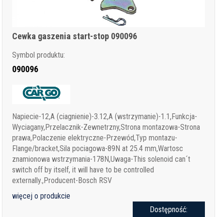
Cewka gaszenia start-stop 090096
Symbol produktu:
090096
Napiecie-12,A (ciagnienie)-3.12,A (wstrzymanie)-1.1,Funkcja-
Wyciagany,Przelacznik-Zewnetrzny,Strona montazowa-Strona
prawa,Polaczenie elektryczne-Przewód,Typ montazu-
Flange/bracket,Sila pociagowa-89N at 25.4 mm,Wartosc
znamionowa wstrzymania-178N,Uwaga-This solenoid can´t
switch off by itself, it will have to be controlled
externally.,Producent-Bosch RSV
więcej o produkcie
Dostępność: