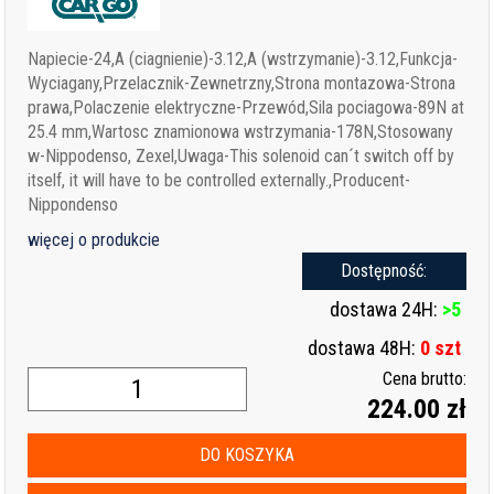
Napiecie-24,A (ciagnienie)-3.12,A (wstrzymanie)-3.12,Funkcja-
Wyciagany,Przelacznik-Zewnetrzny,Strona montazowa-Strona
prawa,Polaczenie elektryczne-Przewód,Sila pociagowa-89N at
25.4 mm,Wartosc znamionowa wstrzymania-178N,Stosowany
w-Nippodenso, Zexel,Uwaga-This solenoid can´t switch off by
itself, it will have to be controlled externally.,Producent-
Nippondenso
więcej o produkcie
Dostępność:
dostawa 24H:
>5
dostawa 48H:
0 szt
Cena brutto:
224.00 zł
DO KOSZYKA