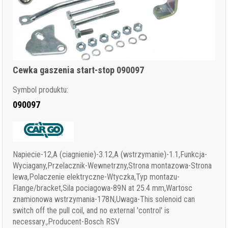
Cewka gaszenia start-stop 090097
Symbol produktu:
090097
Napiecie-12,A (ciagnienie)-3.12,A (wstrzymanie)-1.1,Funkcja-
Wyciagany,Przelacznik-Wewnetrzny,Strona montazowa-Strona
lewa,Polaczenie elektryczne-Wtyczka,Typ montazu-
Flange/bracket,Sila pociagowa-89N at 25.4 mm,Wartosc
znamionowa wstrzymania-178N,Uwaga-This solenoid can
switch off the pull coil, and no external 'control' is
necessary.,Producent-Bosch RSV