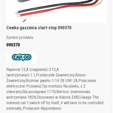
Cewka gaszenia start-stop 090370
Symbol produktu:
090370
Napiecie-12,A (ciagnienie)-3.12,A
(wstrzymanie)-1.1,Przelacznik-Zewnetrzny,Rdzen-
Zewnetrzny,Rozmiar gwintu-1/14-28 UNF-2A,Polaczenie
elektryczne-Przewód,Typ montazu-Na plasko, z 2
otworami,Sila pociagowa-111N,Wartosc znamionowa
wstrzymania-182N,Stosowany w-Kubota Z482,Uwaga-This
solenoid can´t switch off by itself, it will have to be controlled
externally.,Producent-Nippondenso