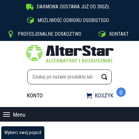

DARMOWA DOSTAWA JUŻ OD 300ZŁ

MOŻLIWOŚĆ ODBIORU OSOBISTEGO


PROFESJONALNE DORADZTWO
KONTAKT
0
KONTO
KOSZYK

Menu
Wybierz swój pojazd