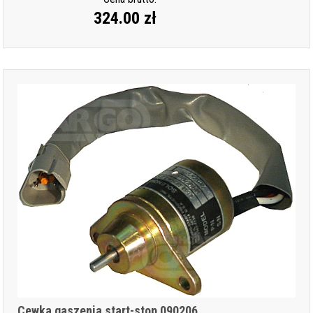
324.00 zł
Cewka gaszenia start-stop 090206