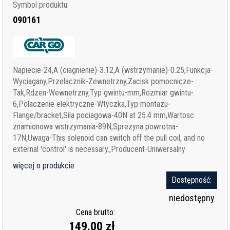
Symbol produktu:
090161
Napiecie-24,A (ciagnienie)-3.12,A (wstrzymanie)-0.25,Funkcja-
Wyciagany,Przelacznik-Zewnetrzny,Zacisk pomocnicze-
Tak,Rdzen-Wewnetrzny,Typ gwintu-mm,Rozmiar gwintu-
6,Polaczenie elektryczne-Wtyczka,Typ montazu-
Flange/bracket,Sila pociagowa-40N at 25.4 mm,Wartosc
znamionowa wstrzymania-89N,Sprezyna powrotna-
17N,Uwaga-This solenoid can switch off the pull coil, and no
external 'control' is necessary.,Producent-Uniwersalny
więcej o produkcie
Dostępność:
niedostępny
Cena brutto:
149.00 zł