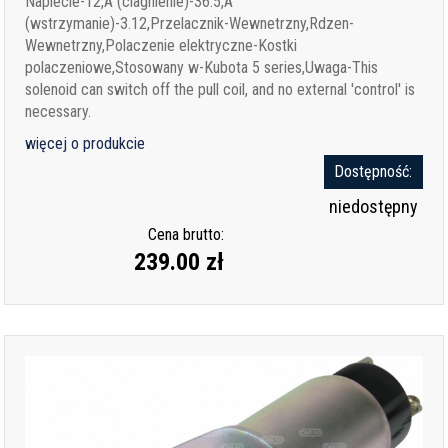
Napiecie-12,A (ciagnienie)-36.5,A
(wstrzymanie)-3.12,Przelacznik-Wewnetrzny,Rdzen-
Wewnetrzny,Polaczenie elektryczne-Kostki
polaczeniowe,Stosowany w-Kubota 5 series,Uwaga-This
solenoid can switch off the pull coil, and no external 'control' is
necessary.
więcej o produkcie
Dostępność:
niedostępny
Cena brutto:
239.00 zł