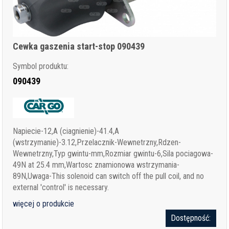
Cewka gaszenia start-stop 090439
Symbol produktu:
090439
Napiecie-12,A (ciagnienie)-41.4,A
(wstrzymanie)-3.12,Przelacznik-Wewnetrzny,Rdzen-
Wewnetrzny,Typ gwintu-mm,Rozmiar gwintu-6,Sila pociagowa-
49N at 25.4 mm,Wartosc znamionowa wstrzymania-
89N,Uwaga-This solenoid can switch off the pull coil, and no
external 'control' is necessary.
więcej o produkcie
Dostępność: