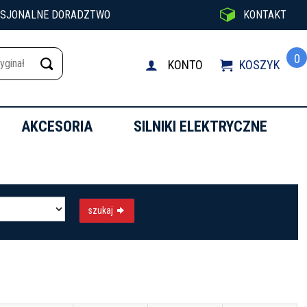

ESJONALNE DORADZTWO
KONTAKT
0
KONTO
KOSZYK

AKCESORIA
SILNIKI ELEKTRYCZNE
szukaj