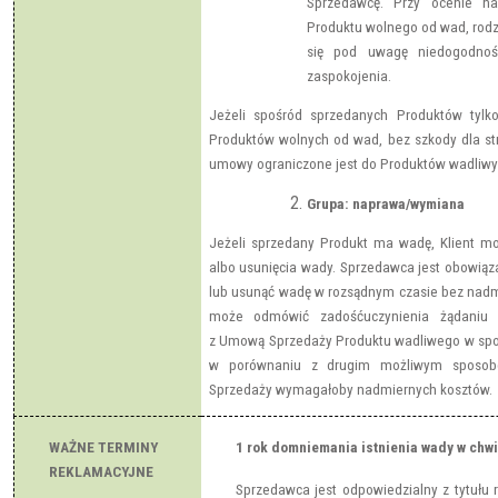
Sprzedawcę. Przy ocenie na
Produktu wolnego od wad, rodza
się pod uwagę niedogodnośc
zaspokojenia.
Jeżeli spośród sprzedanych Produktów tylko
Produktów wolnych od wad, bez szkody dla str
umowy ograniczone jest do Produktów wadliwy
Grupa: naprawa/wymiana
Jeżeli sprzedany Produkt ma wadę, Klient 
albo usunięcia wady. Sprzedawca jest obowią
lub usunąć wadę w rozsądnym czasie bez nadm
może odmówić zadośćuczynienia żądaniu K
z Umową Sprzedaży Produktu wadliwego w spos
w porównaniu z drugim możliwym sposo
Sprzedaży wymagałoby nadmiernych kosztów.
WAŻNE TERMINY
1 rok domniemania istnienia wady w chwi
REKLAMACYJNE
Sprzedawca jest odpowiedzialny z tytułu rę