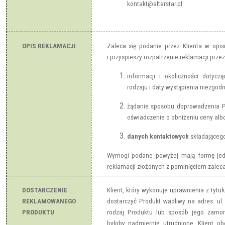
kontakt@alterstar.pl
OPIS REKLAMACJI
Zaleca się podanie przez Klienta w opisi
i przyspieszy rozpatrzenie reklamacji prze
informacji i okoliczności dotycz
rodzaju i daty wystąpienia niezgod
żądanie sposobu doprowadzenia P
oświadczenie o obniżeniu ceny alb
danych kontaktowych
składającego
Wymogi podane powyżej mają formę jedy
reklamacji złożonych z pominięciem zaleca
DOSTARCZENIE
Klient, który wykonuje uprawnienia z tytu
REKLAMOWANEGO
dostarczyć Produkt wadliwy na adres: ul.
PRODUKTU
rodzaj Produktu lub sposób jego zamon
byłoby nadmiernie utrudnione, Klient o