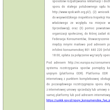
sposobów rozpatrywania reklamacji i docho
sporu do stałego polubownego sądu kon
http://www.spsk.wiih.org.pl/); (2) wnio
do wojewódzkiego inspektora Inspekcji Han
właściwego ze względu na miejsce wy
Sprzedawcę); oraz (3) pomoc powiatow
organizacji społecznej, do której zadań 
Federacja Konsumentów, Stowarzyszenie
między innymi mailowo pod adresem p
infolinii konsumenckiej 801 440 220 (info
18:00, opłata za połączenie wg taryfy opera
Pod adresem http://ec.europa.eu/consumers
systemu rozstrzygania sporów pomiędzy ko
unijnym (platforma ODR). Platforma ODR s
internetową z punktem kompleksowej obsługi
do pozasądowego rozstrzygnięcia sporu do
z internetowej umowy sprzedaży lub umowy o ś
samej platformy lub pod adresem internetow
https://uokik.gov.pl/spory_konsumenckie_faq_