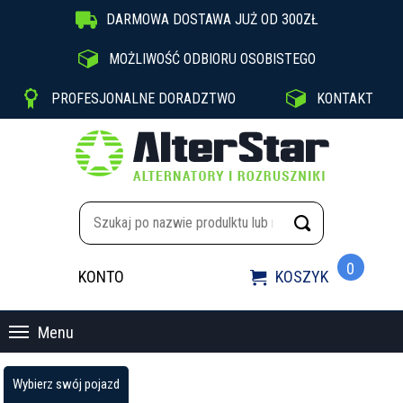

DARMOWA DOSTAWA JUŻ OD 300ZŁ

MOŻLIWOŚĆ ODBIORU OSOBISTEGO


PROFESJONALNE DORADZTWO
KONTAKT
0
KONTO
KOSZYK

Menu
Wybierz swój pojazd