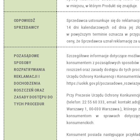
w miejscu, w którym Produkt się znajduje.
ODPOWIEDŹ
Sprzedawca ustosunkuje się do reklamacji 
SPRZEDAWCY
14 dni kalendarzowych od dnia jej zł
w powyższym terminie oznacza w przypa
ceny, że Sprzedawca uznał reklamację za 
POZASĄDOWE
Szczegółowe informacje dotyczące możliwo
SPOSOBY
konsumentem z pozasądowych sposobów ro
ROZPATRYWANIA
roszczeń oraz zasady dostępu do tych proc
REKLAMACJI I
Urzędu Ochrony Konkurencji i Konsument
DOCHODZENIA
https://uokik.gov.pl/pozasadowe_rozwiaz
ROSZCZEŃ ORAZ
Przy Prezesie Urzędu Ochrony Konkurencj
ZASADY DOSTĘPU DO
(telefon: 22 55 60 333, email: kontakt.ad
TYCH PROCEDUR
Warszawy 1, 00-030 Warszawa.), którego 
konsumentom w sprawach dotyczący
konsumenckich.
Konsument posiada następujące przykła