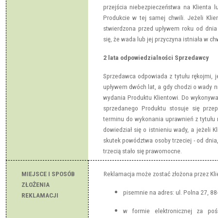
przejścia niebezpieczeństwa na Klienta 
Produkcie w tej samej chwili. Jeżeli Kli
stwierdzona przed upływem roku od dni
się, że wada lub jej przyczyna istniała w ch
2 lata odpowiedzialności Sprzedawcy
Sprzedawca odpowiada z tytułu rękojmi, j
upływem dwóch lat, a gdy chodzi o wady ni
wydania Produktu Klientowi. Do wykonywa
sprzedanego Produktu stosuje się przep
terminu do wykonania uprawnień z tytułu r
dowiedział się o istnieniu wady, a jeżeli K
skutek powództwa osoby trzeciej - od dni
trzecią stało się prawomocne.
MIEJSCE I SPOSÓB
Reklamacja może zostać złożona przez Klie
ZŁOŻENIA
pisemnie na adres: ul. Polna 27, 88
REKLAMACJI
w formie elektronicznej za poś