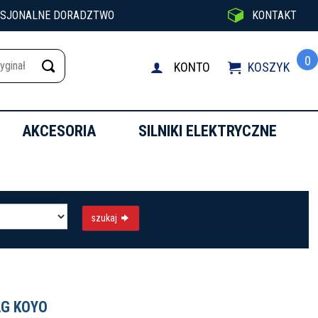

ESJONALNE DORADZTWO
KONTAKT
0
KONTO
KOSZYK

AKCESORIA
SILNIKI ELEKTRYCZNE
szukaj
FAG KOYO