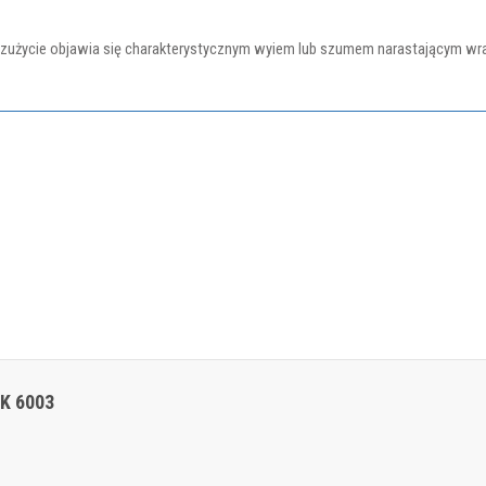
h zużycie objawia się charakterystycznym wyiem lub szumem narastającym wraz 
o
SK 6003