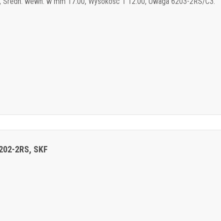
, Sredn. wewn. w mm 17.00, Wysokosc 1 12.00, Uwaga 6203-2RS/C3.
6202-2RS, SKF