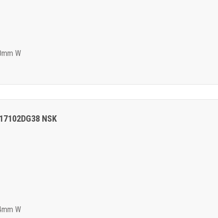
10mm W
 B17102DG38 NSK
14mm W