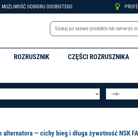

MOŻLIWOŚĆ ODBIORU OSOBISTEGO
PROF
ROZRUSZNIK
CZĘŚCI ROZRUSZNIKA
 alternatora — cichy bieg i długa żywotność NSK 