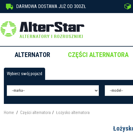


DARMOWA DOSTAWA JUŻ OD 300ZŁ
ALTERNATOR
CZĘŚCI ALTERNATORA
Wybierz swój pojazd
Home
Części alternatora
Łożysko alternatora
Łożysko