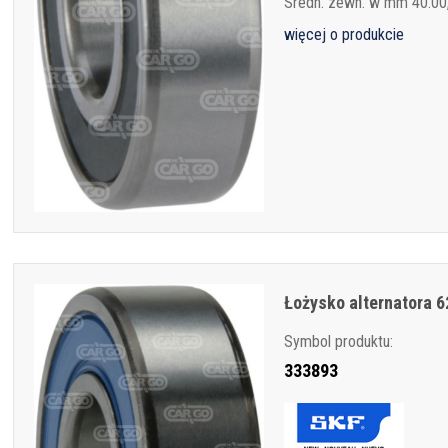
Sredn. zewn. w mm 40.00
więcej o produkcie
Łożysko alternatora 
Symbol produktu:
333893