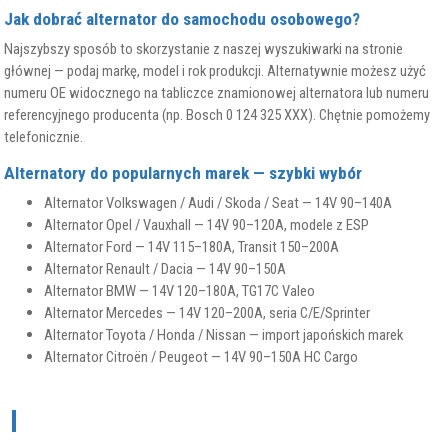
Jak dobrać alternator do samochodu osobowego?
Najszybszy sposób to skorzystanie z naszej wyszukiwarki na stronie
głównej — podaj markę, model i rok produkcji. Alternatywnie możesz użyć
numeru OE widocznego na tabliczce znamionowej alternatora lub numeru
referencyjnego producenta (np. Bosch 0 124 325 XXX). Chętnie pomożemy
telefonicznie.
Alternatory do popularnych marek — szybki wybór
Alternator Volkswagen / Audi / Skoda / Seat — 14V 90–140A
Alternator Opel / Vauxhall — 14V 90–120A, modele z ESP
Alternator Ford — 14V 115–180A, Transit 150–200A
Alternator Renault / Dacia — 14V 90–150A
Alternator BMW — 14V 120–180A, TG17C Valeo
Alternator Mercedes — 14V 120–200A, seria C/E/Sprinter
Alternator Toyota / Honda / Nissan — import japońskich marek
Alternator Citroën / Peugeot — 14V 90–150A HC Cargo