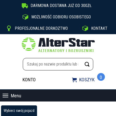

DARMOWA DOSTAWA JUŻ OD 300ZŁ

MOŻLIWOŚĆ ODBIORU OSOBISTEGO


PROFESJONALNE DORADZTWO
KONTAKT
0
KONTO
KOSZYK

Menu
Wybierz swój pojazd