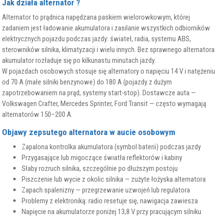
Jak działa alternator ?
Alternator to prądnica napędzana paskiem wielorowkowym, której
zadaniem jest ładowanie akumulatora i zasilanie wszystkich odbiorników
elektrycznych pojazdu podczas jazdy: świateł, radia, systemu ABS,
sterowników silnika, klimatyzacji i wielu innych. Bez sprawnego alternatora
akumulator rozładuje się po kilkunastu minutach jazdy.
W pojazdach osobowych stosuje się alternatory o napięciu 14 V i natężeniu
od 70 A (małe silniki benzynowe) do 180 A (pojazdy z dużym
zapotrzebowaniem na prąd, systemy start-stop). Dostawcze auta —
Volkswagen Crafter, Mercedes Sprinter, Ford Transit — często wymagają
alternatorów 150–200 A.
Objawy zepsutego alternatora w aucie osobowym
Zapalona kontrolka akumulatora (symbol baterii) podczas jazdy
Przygasające lub migoczące światła reflektorów i kabiny
Słaby rozruch silnika, szczególnie po dłuższym postoju
Piszczenie lub wycie z okolic silnika — zużyte łożyska alternatora
Zapach spalenizny — przegrzewanie uzwojeń lub regulatora
Problemy z elektroniką: radio resetuje się, nawigacja zawiesza
Napięcie na akumulatorze poniżej 13,8 V przy pracującym silniku