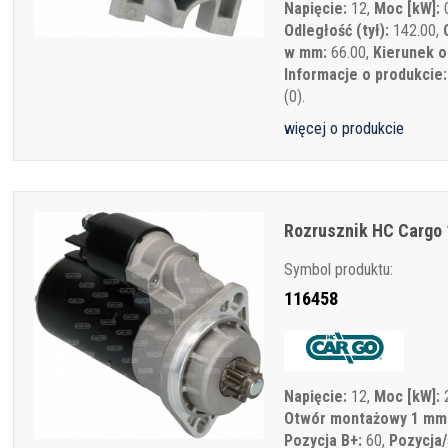
Napięcie:
12,
Moc [kW]:
0
Odległość (tył):
142.00,
w mm:
66.00,
Kierunek o
Informacje o produkcie:
(0).
więcej o produkcie
Rozrusznik HC Cargo 
Symbol produktu:
116458
Napięcie:
12,
Moc [kW]:
2
Otwór montażowy 1 mm
Pozycja B+:
60,
Pozycja/