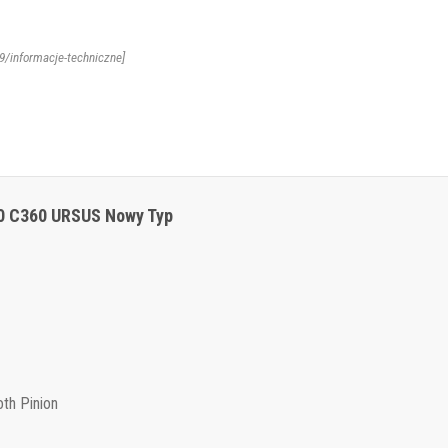
39/informacje-techniczne]
0 C360 URSUS Nowy Typ
th Pinion