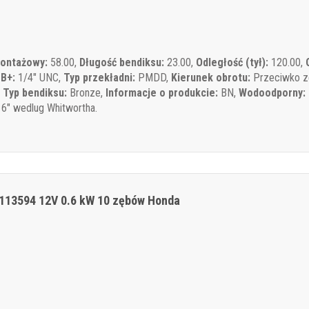
montażowy:
58.00,
Długość bendiksu:
23.00,
Odległość (tył):
120.00,
,
B+:
1/4" UNC,
Typ przekładni:
PMDD,
Kierunek obrotu:
Przeciwko z
,
Typ bendiksu:
Bronze,
Informacje o produkcie:
BN,
Wodoodporny:
6" wedlug Whitwortha.
113594 12V 0.6 kW 10 zębów Honda