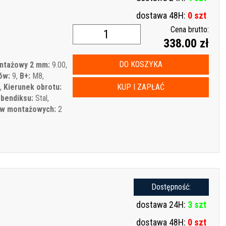
dostawa 48H:
0 szt
Cena brutto:
338.00 zł
DO KOSZYKA
ntażowy 2 mm:
9.00,
ów:
9,
B+:
M8,
,
Kierunek obrotu:
KUP I ZAPŁAĆ
 bendiksu:
Stal,
ów montażowych:
2
Dostępność:
dostawa 24H:
3 szt
dostawa 48H:
0 szt