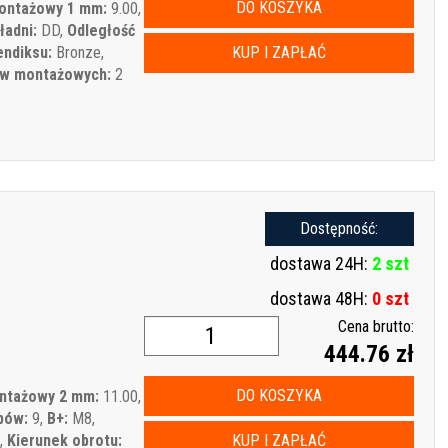
DO KOSZYKA
ontażowy 1 mm:
9.00,
ładni:
DD,
Odległość
endiksu:
Bronze,
KUP I ZAPŁAĆ
ów montażowych:
2
Dostępność:
dostawa 24H:
2 szt
dostawa 48H:
0 szt
Cena brutto:
444.76 zł
DO KOSZYKA
ntażowy 2 mm:
11.00,
bów:
9,
B+:
M8,
,
Kierunek obrotu:
KUP I ZAPŁAĆ