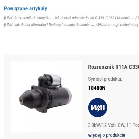
Powiązane artykuły
[LINK: Rozrusznik do ciągnika — jak dobrać odpowiedni do C-330, C-360 i Ursusa? → /
[LINK: Jak działa alternator? Budowa i zasada działania → /39/informacje-techniczne]
Rozrusznik R11A C33
Symbol produktu:
18480N
3.0kW/12 Volt, CW, 11-Too
więcej o produkcie