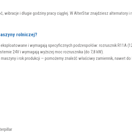
 wibracje i długie godziny pracy ciągłej. W AlterStar znajdziesz alternatory 
maszyny rolniczej?
oko eksploatowane i wymagają specyficznych podzespołów: rozrusznik R11A (12
temie 24V i wymagają wyższej moc rozrusznika (do 7,8 kW).
aszyny i rok produkcji — pomożemy znaleźć właściwy zamiennik, nawet do bar
rpillar