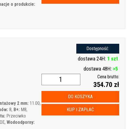
macje o produkcie:
Dostępność:
dostawa 24H:
1 szt
dostawa 48H:
>5
Cena brutto:
354.70 zł
DO KOSZYKA
ntażowy 2 mm:
11.00,
bów:
8,
B+:
M8,
KUP I ZAPŁAĆ
tu:
Przeciwko
OE,
Wodoodporny: