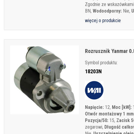
Zgodnie ze wskazówkami
BN,
Wodoodporny:
Nie,
U
więcej o produkcie
Rozrusznik Yanmar 0
Symbol produktu:
18203N
Napięcie:
12,
Moc [kW]:
1
Otwór montażowy 1 mm
Pozycja/50:
15,
Zacisk 5
zegarowi,
Długość całko
Nie,
Uszczelnienie olej