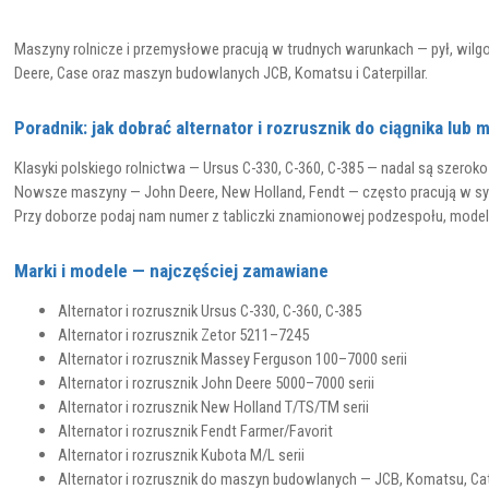
Maszyny rolnicze i przemysłowe pracują w trudnych warunkach — pył, wilgoć,
Deere, Case oraz maszyn budowlanych JCB, Komatsu i Caterpillar.
Poradnik: jak dobrać alternator i rozrusznik do ciągnika lub 
Klasyki polskiego rolnictwa — Ursus C-330, C-360, C-385 — nadal są szer
Nowsze maszyny — John Deere, New Holland, Fendt — często pracują w sys
Przy doborze podaj nam numer z tabliczki znamionowej podzespołu, model m
Marki i modele — najczęściej zamawiane
Alternator i rozrusznik Ursus C-330, C-360, C-385
Alternator i rozrusznik Zetor 5211–7245
Alternator i rozrusznik Massey Ferguson 100–7000 serii
Alternator i rozrusznik John Deere 5000–7000 serii
Alternator i rozrusznik New Holland T/TS/TM serii
Alternator i rozrusznik Fendt Farmer/Favorit
Alternator i rozrusznik Kubota M/L serii
Alternator i rozrusznik do maszyn budowlanych — JCB, Komatsu, Cate