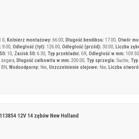
.0,
Kołnierz montażowy:
66.00,
Długość bendiksu:
17.00,
Otwór mo
:
9.00,
Odległość (tył):
126.00,
Odległość (przód):
30.00,
Liczba zęb
50:
10,
Zacisk 50:
6.30,
Typ przekładni:
GR,
Odległość w mm:
109.50
 zegara,
Długość całkowita w mm:
200.00,
Typ sprzegla:
Suche,
Typ
BN,
Wodoodporny:
Nie,
Uszczelnienie olejowe:
Nie,
Liczba otwor
113854 12V 14 zębów New Holland