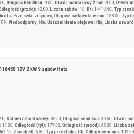
.6,
Długość bendiksu:
9.00,
Otwór montażowy 2 mm:
9.00,
Otwór m
Odległość (przód):
42.00,
Liczba zębów:
10,
B+:
1/4" UNC,
Typ przek
brotu:
Przeciwko zegarowi,
Długość całkowita w mm:
188.00,
Typ b
BN,
Wodoodporny:
Nie,
Uszczelnienie olejowe:
Nie,
Liczba otwor
116458 12V 2 kW 9 zębów Hatz
.0,
Kołnierz montażowy:
82.50,
Długość bendiksu:
40.50,
Otwór mo
:
11.00,
Odległość (tył):
177.00,
Odległość (przód):
45.00,
Liczba zę
50:
15,
Zacisk 50:
6.30,
Typ przekładni:
GR,
Odległość w mm:
102.50