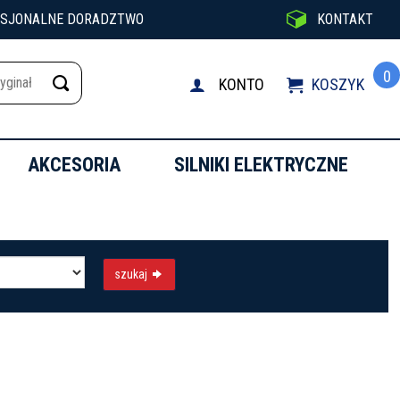

ESJONALNE DORADZTWO
KONTAKT
0
KONTO
KOSZYK

AKCESORIA
SILNIKI ELEKTRYCZNE
szukaj