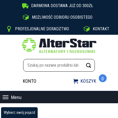

DARMOWA DOSTAWA JUŻ OD 300ZŁ

MOŻLIWOŚĆ ODBIORU OSOBISTEGO


PROFESJONALNE DORADZTWO
KONTAKT
0
KONTO
KOSZYK

Menu
Wybierz swój pojazd