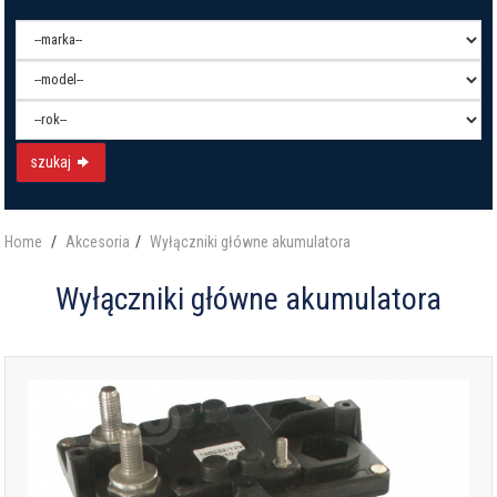
szukaj
Home
Akcesoria
Wyłączniki główne akumulatora
Wyłączniki główne akumulatora