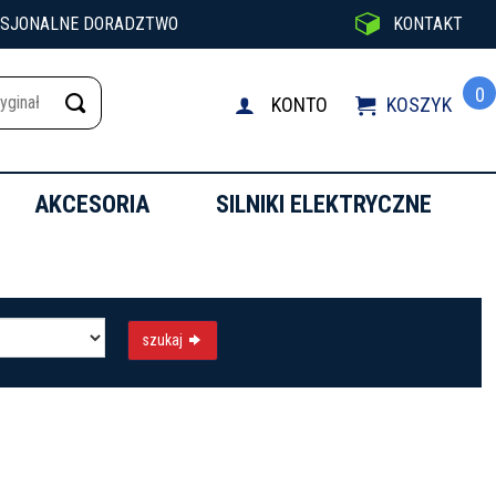

ESJONALNE DORADZTWO
KONTAKT
0
KONTO
KOSZYK

AKCESORIA
SILNIKI ELEKTRYCZNE
szukaj