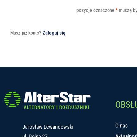
pozycje oznaczone
*
muszą by
Masz już konto?
Zaloguj się
OBSŁ
O nas
Jarosław Lewandowski
Aktualnoś
ul. Polna 27