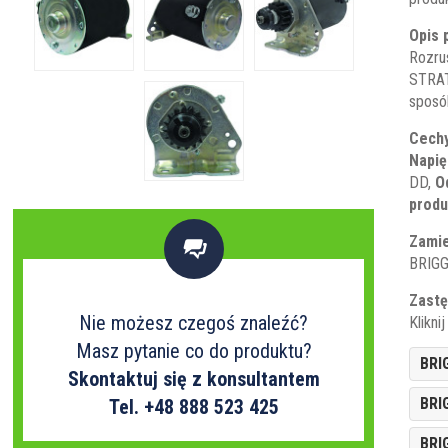
Opis 
Rozru
STRAT
sposó
Cechy
Napię
DD,
O
produ
Zamie

BRIG
Zastę
Nie możesz czegoś znaleźć?
Klikni
Masz pytanie co do produktu?
BRI
Skontaktuj się z konsultantem
BRI
Tel. +48 888 523 425
BRI