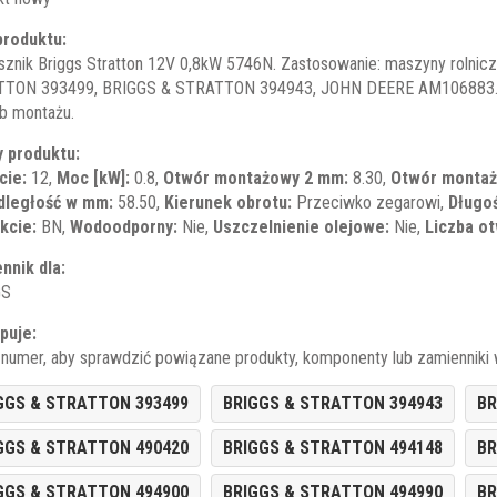
produktu:
sznik Briggs Stratton 12V 0,8kW 5746N. Zastosowanie: maszyny rolnic
TON 393499, BRIGGS & STRATTON 394943, JOHN DEERE AM106883. Prz
b montażu.
 produktu:
cie:
12,
Moc [kW]:
0.8,
Otwór montażowy 2 mm:
8.30,
Otwór montaż
dległość w mm:
58.50,
Kierunek obrotu:
Przeciwko zegarowi,
Długo
kcie:
BN,
Wodoodporny:
Nie,
Uszczelnienie olejowe:
Nie,
Liczba o
nnik dla:
GS
puje:
j numer, aby sprawdzić powiązane produkty, komponenty lub zamienniki
GGS & STRATTON 393499
BRIGGS & STRATTON 394943
BR
GGS & STRATTON 490420
BRIGGS & STRATTON 494148
BR
GGS & STRATTON 494900
BRIGGS & STRATTON 494990
BR