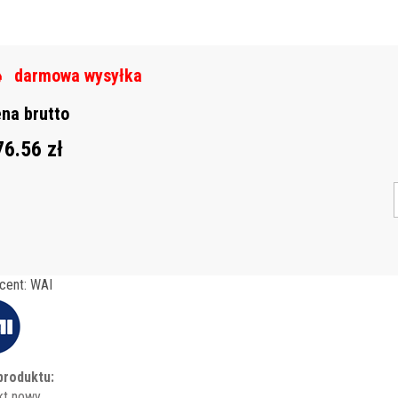
darmowa wysyłka
na brutto
76.56 zł
cent: WAI
produktu:
kt nowy