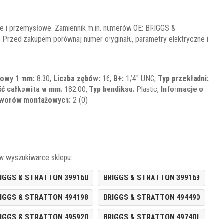
ze i przemysłowe. Zamiennik m.in. numerów OE: BRIGGS &
ed zakupem porównaj numer oryginału, parametry elektryczne i
owy 1 mm:
8.30,
Liczba zębów:
16,
B+:
1/4" UNC,
Typ przekładni:
ść całkowita w mm:
182.00,
Typ bendiksu:
Plastic,
Informacje o
tworów montażowych:
2 (0).
 w wyszukiwarce sklepu:
IGGS & STRATTON 399160
BRIGGS & STRATTON 399169
IGGS & STRATTON 494198
BRIGGS & STRATTON 494490
IGGS & STRATTON 495920
BRIGGS & STRATTON 497401