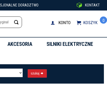

ESJONALNE DORADZTWO
KONTAKT
0
KONTO
KOSZYK

AKCESORIA
SILNIKI ELEKTRYCZNE
szukaj