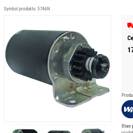
Symbol produktu:
5746N
Ce
1
Produ
Stan 
produ