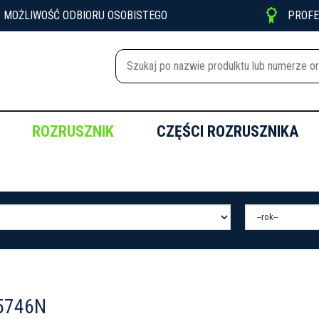

MOŻLIWOŚĆ ODBIORU OSOBISTEGO
PROF
ROZRUSZNIK
CZĘŚCI ROZRUSZNIKA
 5746N