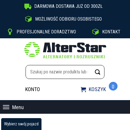

DARMOWA DOSTAWA JUŻ OD 300ZŁ

MOŻLIWOŚĆ ODBIORU OSOBISTEGO


PROFESJONALNE DORADZTWO
KONTAKT
0
KONTO
KOSZYK

Menu
Wybierz swój pojazd