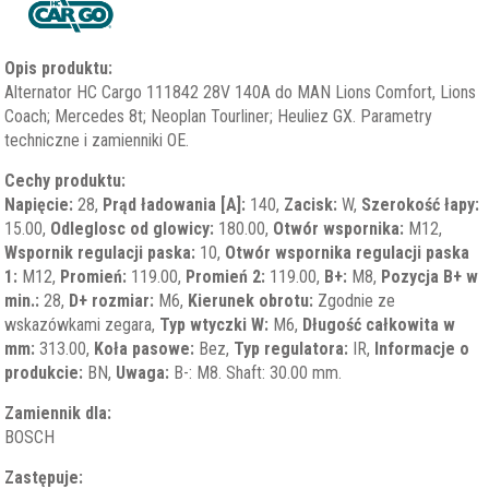
Opis produktu:
Alternator HC Cargo 111842 28V 140A do MAN Lions Comfort, Lions
Coach; Mercedes 8t; Neoplan Tourliner; Heuliez GX. Parametry
techniczne i zamienniki OE.
Cechy produktu:
Napięcie:
28,
Prąd ładowania [A]:
140,
Zacisk:
W,
Szerokość łapy:
15.00,
Odleglosc od glowicy:
180.00,
Otwór wspornika:
M12,
Wspornik regulacji paska:
10,
Otwór wspornika regulacji paska
1:
M12,
Promień:
119.00,
Promień 2:
119.00,
B+:
M8,
Pozycja B+ w
min.:
28,
D+ rozmiar:
M6,
Kierunek obrotu:
Zgodnie ze
wskazówkami zegara,
Typ wtyczki W:
M6,
Długość całkowita w
mm:
313.00,
Koła pasowe:
Bez,
Typ regulatora:
IR,
Informacje o
produkcie:
BN,
Uwaga:
B-: M8. Shaft: 30.00 mm.
Zamiennik dla:
BOSCH
Zastępuje: