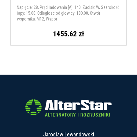
Napięcie: 28, Prąd ładowania [A]: 140, Zacisk: W, Szerokość
łapy: 15.00, Odleglosc od glowicy: 180.00, Otwór
wspornika: M12, Wspor
1455.62 zł
Jarosław Lewandowski