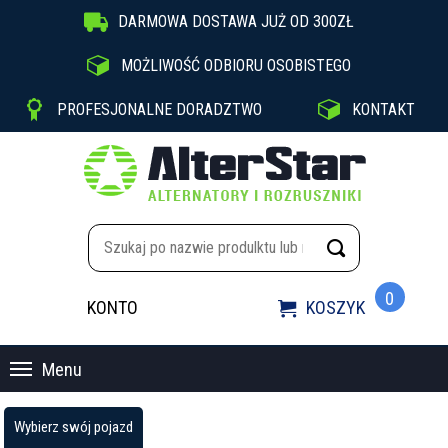

DARMOWA DOSTAWA JUŻ OD 300ZŁ

MOŻLIWOŚĆ ODBIORU OSOBISTEGO


PROFESJONALNE DORADZTWO
KONTAKT
0
KONTO
KOSZYK

Menu
Wybierz swój pojazd