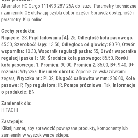
Alternator HC Cargo 111493 28V 25A do Isuzu. Parametry techniczne
i zamienniki OE ułatwiają szybki dobór części. Sprawdź dostępność i
parametry. Kup online.
Cechy produktu:
Napięcie:
28,
Prąd ładowania [A]:
25,
Odległość koła pasowego:
45.50,
Szerokość łapy:
13.50,
Odleglosc od glowicy:
80.70,
Otwór
wspornika:
10.30,
Wspornik regulacji paska:
55,
Otwór wspornika
regulacji paska 1:
M8,
Średnica koła pasowego:
85.50,
Rowki
koła pasowego:
1,
Promień:
90.00,
Promień 2:
85.00,
B+:
9.40,
D+
rozmiar:
Wtyczka,
Kierunek obrotu:
Zgodnie ze wskazówkami
zegara,
Wtyczka nr.:
PL32,
Długość całkowita w mm:
236.00,
Koła
pasowe:
P,
Typ regulatora:
IR,
Pompa prózniowa:
Tak,
Informacje
o produkcie:
BN.
Zamiennik dla:
HITACHI
Zastępuje:
Kliknij numer, aby sprawdzić powiązane produkty, komponenty lub
zamienniki w wyszukiwarce sklepu: