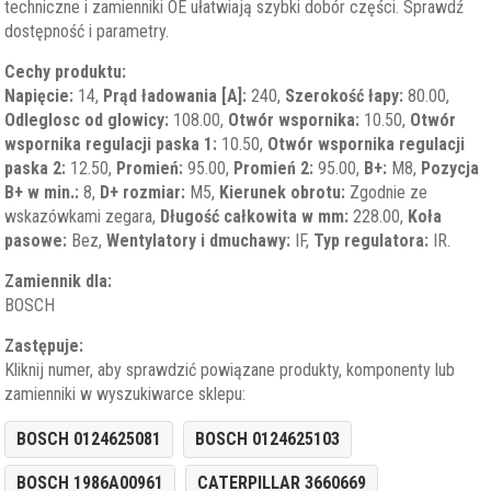
techniczne i zamienniki OE ułatwiają szybki dobór części. Sprawdź
dostępność i parametry.
Cechy produktu:
Napięcie:
14,
Prąd ładowania [A]:
240,
Szerokość łapy:
80.00,
Odleglosc od glowicy:
108.00,
Otwór wspornika:
10.50,
Otwór
wspornika regulacji paska 1:
10.50,
Otwór wspornika regulacji
paska 2:
12.50,
Promień:
95.00,
Promień 2:
95.00,
B+:
M8,
Pozycja
B+ w min.:
8,
D+ rozmiar:
M5,
Kierunek obrotu:
Zgodnie ze
wskazówkami zegara,
Długość całkowita w mm:
228.00,
Koła
pasowe:
Bez,
Wentylatory i dmuchawy:
IF,
Typ regulatora:
IR.
Zamiennik dla:
BOSCH
Zastępuje:
Kliknij numer, aby sprawdzić powiązane produkty, komponenty lub
zamienniki w wyszukiwarce sklepu:
BOSCH 0124625081
BOSCH 0124625103
BOSCH 1986A00961
CATERPILLAR 3660669