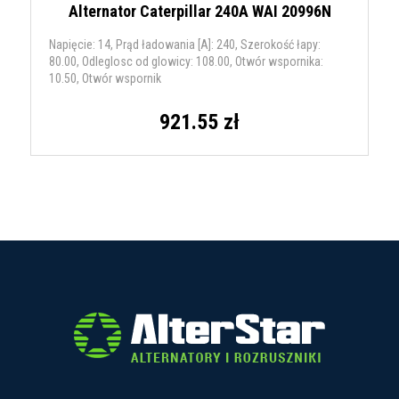
Alternator Caterpillar 240A WAI 20996N
Napięcie: 14, Prąd ładowania [A]: 240, Szerokość łapy:
80.00, Odleglosc od glowicy: 108.00, Otwór wspornika:
10.50, Otwór wspornik
921.55 zł