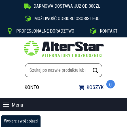

DARMOWA DOSTAWA JUŻ OD 300ZŁ

MOŻLIWOŚĆ ODBIORU OSOBISTEGO


PROFESJONALNE DORADZTWO
KONTAKT
0
KONTO
KOSZYK

Menu
Wybierz swój pojazd