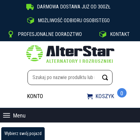

DARMOWA DOSTAWA JUŻ OD 300ZŁ

MOŻLIWOŚĆ ODBIORU OSOBISTEGO


PROFESJONALNE DORADZTWO
KONTAKT
0
KONTO
KOSZYK

Menu
Wybierz swój pojazd