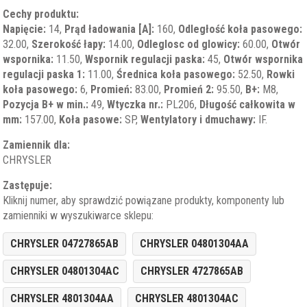
Cechy produktu:
Napięcie:
14,
Prąd ładowania [A]:
160,
Odległość koła pasowego:
32.00,
Szerokość łapy:
14.00,
Odleglosc od glowicy:
60.00,
Otwór
wspornika:
11.50,
Wspornik regulacji paska:
45,
Otwór wspornika
regulacji paska 1:
11.00,
Średnica koła pasowego:
52.50,
Rowki
koła pasowego:
6,
Promień:
83.00,
Promień 2:
95.50,
B+:
M8,
Pozycja B+ w min.:
49,
Wtyczka nr.:
PL206,
Długość całkowita w
mm:
157.00,
Koła pasowe:
SP,
Wentylatory i dmuchawy:
IF.
Zamiennik dla:
CHRYSLER
Zastępuje:
Kliknij numer, aby sprawdzić powiązane produkty, komponenty lub
zamienniki w wyszukiwarce sklepu:
CHRYSLER 04727865AB
CHRYSLER 04801304AA
CHRYSLER 04801304AC
CHRYSLER 4727865AB
CHRYSLER 4801304AA
CHRYSLER 4801304AC