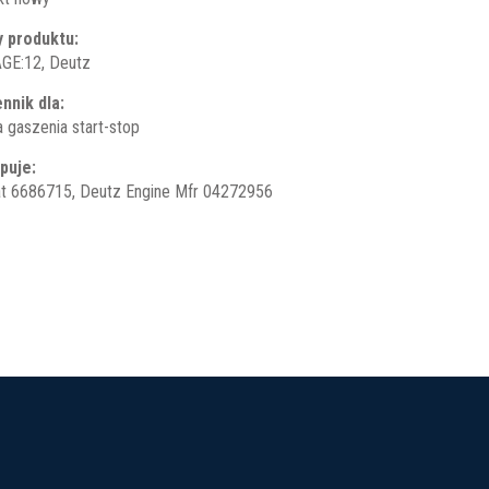
 produktu:
GE:12, Deutz
nnik dla:
 gaszenia start-stop
puje:
t 6686715, Deutz Engine Mfr 04272956