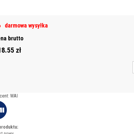
darmowa wysyłka
na brutto
18.55 zł
cent: WAI
produktu:
kt nowy