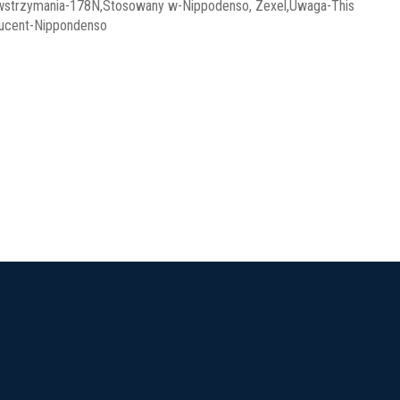
wstrzymania-178N,Stosowany w-Nippodenso, Zexel,Uwaga-This
roducent-Nippondenso