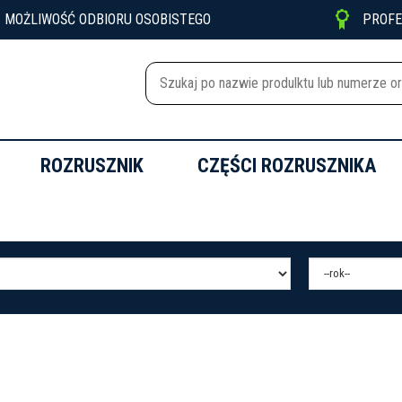

MOŻLIWOŚĆ ODBIORU OSOBISTEGO
PROF
ROZRUSZNIK
CZĘŚCI ROZRUSZNIKA