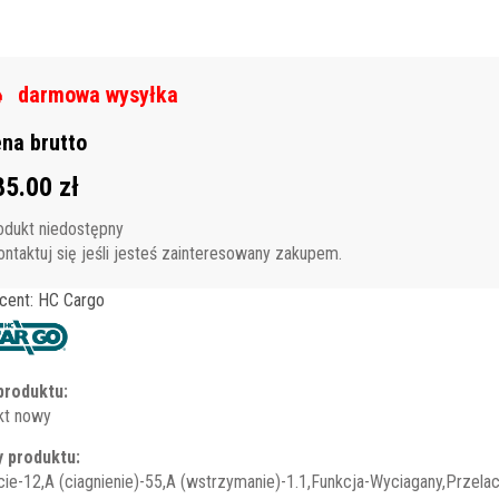
darmowa wysyłka
na brutto
85.00 zł
odukt niedostępny
ntaktuj się jeśli jesteś zainteresowany zakupem.
cent: HC Cargo
produktu:
kt nowy
 produktu:
cie-12,A (ciagnienie)-55,A (wstrzymanie)-1.1,Funkcja-Wyciagany,Przel