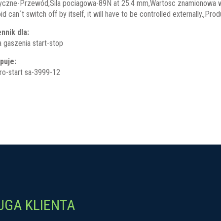
ryczne-Przewód,Sila pociagowa-89N at 25.4 mm,Wartosc znamionowa 
id can´t switch off by itself, it will have to be controlled externally.,P
nnik dla:
 gaszenia start-stop
puje:
ro-start sa-3999-12
UGA KLIENTA