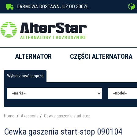


DARMOWA DOSTAWA JUŻ OD 300ZŁ
ALTERNATOR
CZĘŚCI ALTERNATORA
Wybierz swój pojazd
Home
Akcesoria
Cewka gaszenia start-stop
Cewka gaszenia start-stop 090104