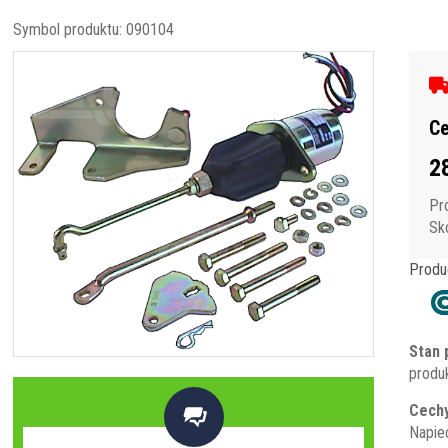
Symbol produktu:
090104
Ce
2
Pr
Sko
Produ
Stan 
produ
Cechy

Napie