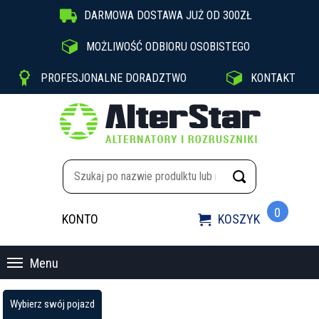

DARMOWA DOSTAWA JUŻ OD 300ZŁ

MOŻLIWOŚĆ ODBIORU OSOBISTEGO


PROFESJONALNE DORADZTWO
KONTAKT
0
KONTO
KOSZYK

Menu
Wybierz swój pojazd