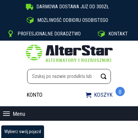

DARMOWA DOSTAWA JUŻ OD 300ZŁ

MOŻLIWOŚĆ ODBIORU OSOBISTEGO


PROFESJONALNE DORADZTWO
KONTAKT
0
KONTO
KOSZYK

Menu
Wybierz swój pojazd