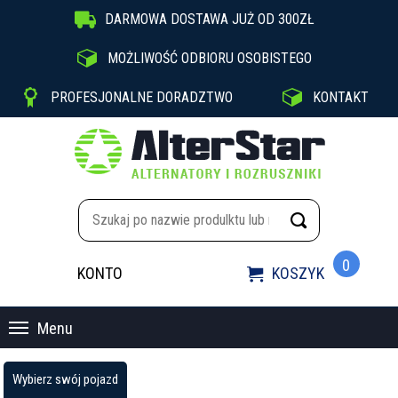

DARMOWA DOSTAWA JUŻ OD 300ZŁ

MOŻLIWOŚĆ ODBIORU OSOBISTEGO


PROFESJONALNE DORADZTWO
KONTAKT
0
KONTO
KOSZYK

Menu
Wybierz swój pojazd