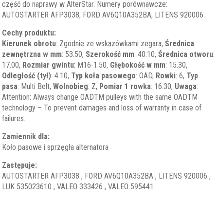
część do naprawy w AlterStar. Numery porównawcze:
AUTOSTARTER AFP3038, FORD AV6Q10A352BA, LITENS 920006.
Cechy produktu:
Kierunek obrotu
: Zgodnie ze wskazówkami zegara,
Średnica
zewnętrzna w mm
: 53.50,
Szerokość mm
: 40.10,
Średnica otworu
:
17.00,
Rozmiar gwintu
: M16-1.50,
Głębokość w mm
: 15.30,
Odległość (tył)
: 4.10,
Typ koła pasowego
: OAD,
Rowki
: 6,
Typ
pasa
: Multi Belt,
Wolnobieg
: Z,
Pomiar 1 rowka
: 16.30,
Uwaga
:
Attention: Always change OADTM pulleys with the same OADTM
technology – To prevent damages and loss of warranty in case of
failures.
Zamiennik dla:
Koło pasowe i sprzęgła alternatora
Zastępuje:
AUTOSTARTER AFP3038 , FORD AV6Q10A352BA , LITENS 920006 ,
LUK 535023610 , VALEO 333426 , VALEO 595441