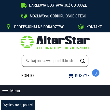

DARMOWA DOSTAWA JUŻ OD 300ZŁ

MOŻLIWOŚĆ ODBIORU OSOBISTEGO


PROFESJONALNE DORADZTWO
KONTAKT
0
KONTO
KOSZYK

Menu
Wybierz swój pojazd